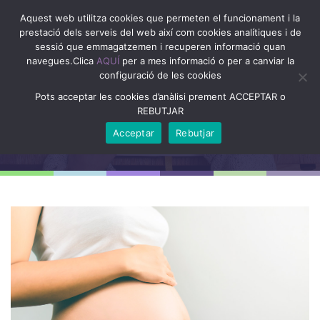
Aquest web utilitza cookies que permeten el funcionament i la
prestació dels serveis del web així com cookies analítiques i de
sessió que emmagatzemen i recuperen informació quan
navegues.Clica
AQUÍ
per a mes informació o per a canviar la
configuració de les cookies
Pots acceptar les cookies d’anàlisi prement ACCEPTAR o
REBUTJAR
Home
/
Acceptar
Rebutjar